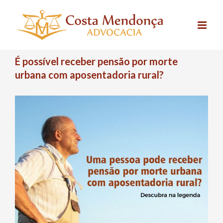
Skip
to
content
É possível receber pensão por morte
urbana com aposentadoria rural?
View
Larger
Image